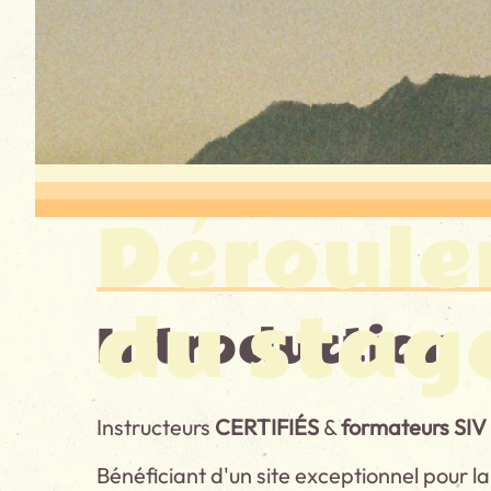
Déroul
du stag
Introduction
Instructeurs
CERTIFIÉS
&
formateurs SIV
Bénéficiant d'un site exceptionnel pour la