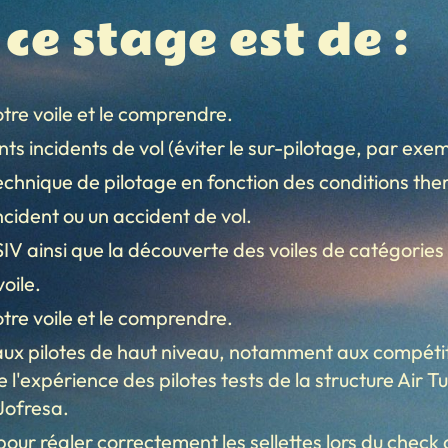
 ce stage est de :
tre voile et le comprendre.
ts incidents de vol (éviter le sur-pilotage, par exem
technique de pilotage en fonction des conditions th
cident ou un accident de vol.
SIV ainsi que la découverte des voiles de catégorie
oile.
tre voile et le comprendre.
ux pilotes de haut niveau, notamment aux compétit
de l'expérience des pilotes tests de la structure Ai
Jofresa.
ur régler correctement les sellettes lors du check 