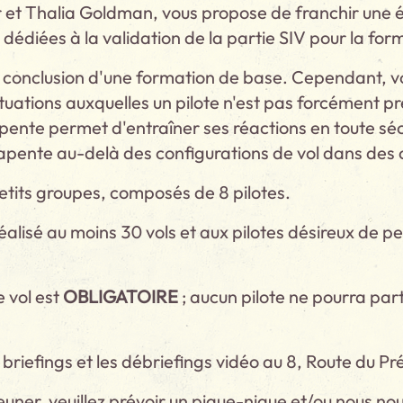
et Thalia Goldman, vous propose de franchir une éta
édiées à la validation de la partie SIV pour la for
a conclusion d'une formation de base. Cependant, v
uations auxquelles un pilote n'est pas forcément pr
nte permet d'entraîner ses réactions en toute sécur
apente au-delà des configurations de vol dans des c
etits groupes, composés de 8 pilotes.
éalisé au moins 30 vols et aux pilotes désireux de pe
e vol est
OBLIGATOIRE
; aucun pilote ne pourra parti
s briefings et les débriefings vidéo au 8, Route du
uner, veuillez prévoir un pique-nique et/ou nous nous