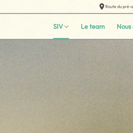
Route du pré-
SIV
Le team
Nous 