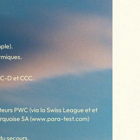
ple).
ermiques.
s C-D et CCC.
eurs PWC (via la Swiss League et et
r Turquoise SA (www.para-test.com)
du secours.