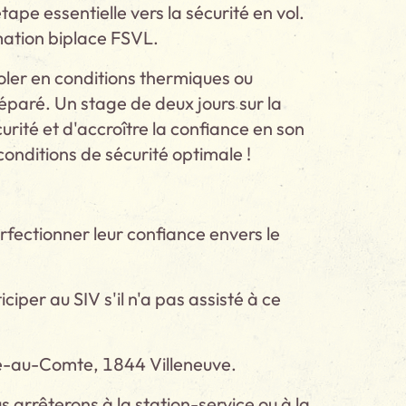
pe essentielle vers la sécurité en vol.
mation biplace FSVL.
oler en conditions thermiques ou
éparé. Un stage de deux jours sur la
ité et d'accroître la confiance en son
onditions de sécurité optimale !
rfectionner leur confiance envers le
ciper au SIV s'il n'a pas assisté à ce
 Pré-au-Comte, 1844 Villeneuve.
 arrêterons à la station-service ou à la