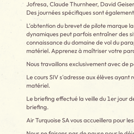
Jofresa, Claude Thurnheer, David Geiser 
Des journées spécifiques sont également d
L'obtention du brevet de pilote marque l
dynamiques peut parfois entraîner des sit
connaissance du domaine de vol du parape
matériel. Apprenez à maîtriser votre par
Nous travaillons exclusivement avec de p
Le cours SIV s'adresse aux élèves ayant r
matériel.
Le briefing effectué la veille du 1er jour d
briefing.
Air Turquoise SA vous accueillera pour le
Nous ne faisons pas de pause pour le déje