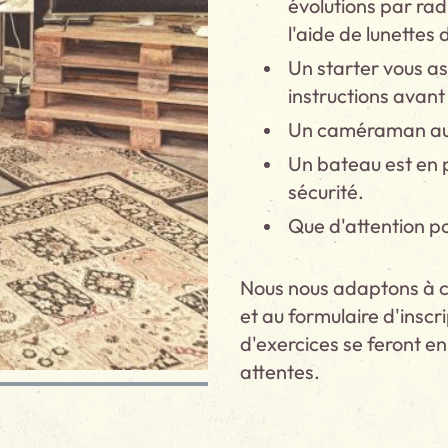
évolutions par rad
l'aide de lunettes
Un starter vous a
instructions avant
Un caméraman au s
Un bateau est en 
sécurité.
Que d'attention po
Nous nous adaptons à ch
et au formulaire d'inscr
d'exercices se feront en
attentes.